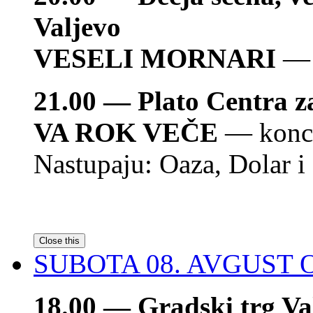
Valjevo
VESELI MORNARI
— 
21.00 — Plato Centra z
VA ROK VEČE
— konc
Nastupaju: Oaza, Dolar i 
Close this
SUBOTA 08. AVGUST
O
18.00 — Gradski trg Va