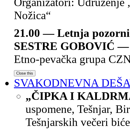
Organizatori: Udruženje 
Nožica“
21.00 — Letnja pozorni
SESTRE GOBOVIĆ
— 
Etno-pevačka grupa CZN
Close this
SVAKODNEVNA DEŠ
„ČIPKA I KALDRM
uspomene, Tešnjar, Bi
Tešnjarskih večeri biće