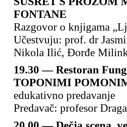
SUSRET S PROZOM 
FONTANE
Razgovor o knjigama „Lj
Učestvuju: prof. dr Jas
Nikola Ilić, Đorđe Milink
19.30 — Restoran Fungi 
TOPONIMI POMONI
edukativno predavanje
Predavač: profesor Drag
20.00 — Dečja scena, ve