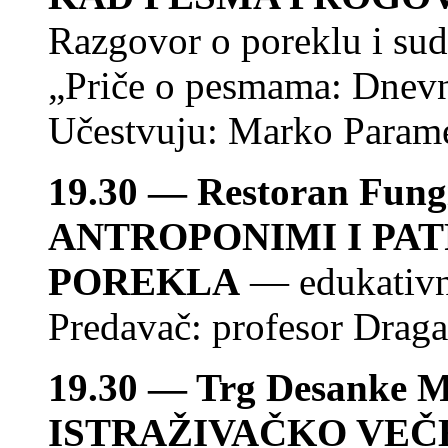
Razgovor o poreklu i sud
„Priče o pesmama: Dnevn
Učestvuju: Marko Paramen
19.30 — Restoran Fungi 
ANTROPONIMI I PA
POREKLA
— edukativn
Predavač: profesor Drag
19.30 — Trg Desanke 
ISTRAŽIVAČKO VEČ