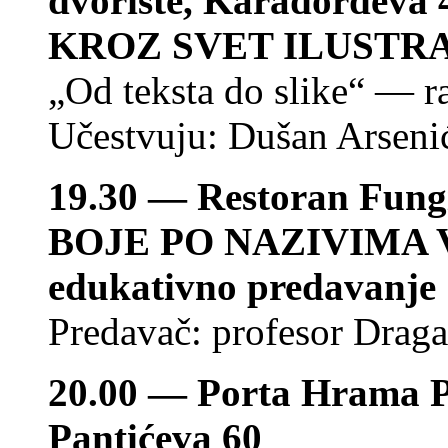
dvorište, Karađorđeva 
KROZ SVET ILUSTRA
„Od teksta do slike“ — ra
Učestvuju: Dušan Arsenić
19.30 — Restoran Fungi 
BOJE PO NAZIVIMA 
edukativno predavanje
Predavač: profesor Drag
20.00 — Porta Hrama P
Pantićeva 60