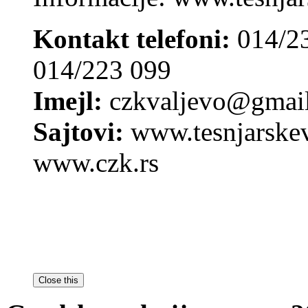
Kontakt telefoni:
014/23
014/223 099
Imejl:
czkvaljevo@gmai
Sajtovi:
www.tesnjarskev
www.czk.rs
Close this