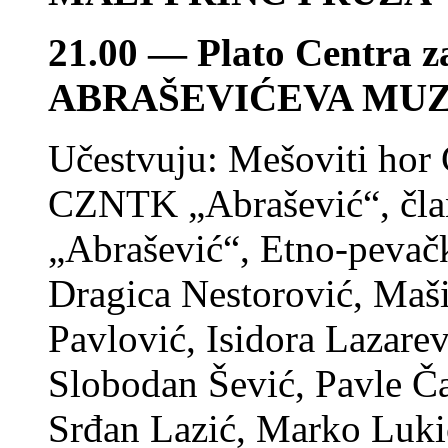
21.00 — Plato Centra z
ABRAŠEVIĆEVA MUZ
Učestvuju: Mešoviti hor
CZNТK „Abrašević“, čl
„Abrašević“, Etno-peva
Dragica Nestorović, Maši
Pavlović, Isidora Lazarev
Slobodan Šević, Pavle Č
Srđan Lazić, Marko Lukić