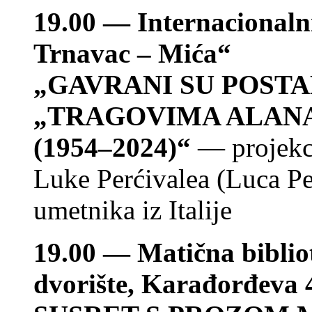
19.00 — Internacionaln
Trnavac – Mića“
„
GAVRANI SU POSTA
„TRAGOVIMA ALAN
(1954–2024
)“
— projekci
Luke Perćivalea (Luca Pe
umetnika iz Italije
19.00 — Matična bibli
dvorište, Karađorđeva 