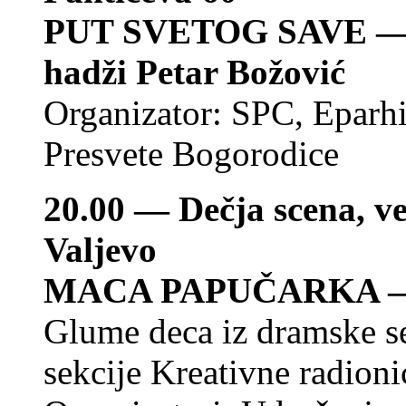
PUT SVETOG SAVE
— 
hadži Petar Božović
Organizator: SPC, Eparh
Presvete Bogorodice
20.00 — Dečja scena, ve
Valjevo
MACA PAPUČARKA
—
Glume deca iz dramske se
sekcije Kreativne radion