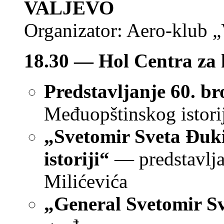
VALJEVO
Organizator: Aero-klub „
18.30 — Hol Centra za 
Predstavljanje 60. br
Međuopštinskog istori
„Svetomir Sveta Đuk
istoriji“
— predstavljan
Milićevića
„General Svetomir S