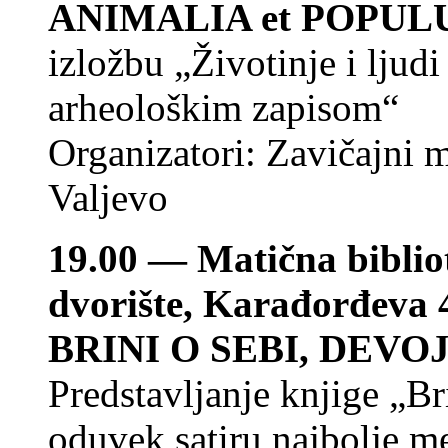
ANIMALIA et POPUL
izložbu „Životinje i ljud
arheološkim zapisom“
Organizatori: Zavičajni
Valjevo
19.00 — Matična bibli
dvorište, Karađorđeva 
BRINI O SEBI, DEV
Predstavljanje knjige „Br
oduvek satiru najbolje 