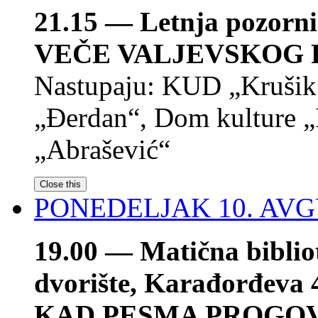
21.15 — Letnja pozorni
VEČE VALJEVSKOG
Nastupaju: KUD „Kruši
„Đerdan“, Dom kulture „
„Abrašević“
Close this
PONEDELJAK 10. AV
19.00 — Matična bibli
dvorište, Karađorđeva 
KAD PESMA PROGO